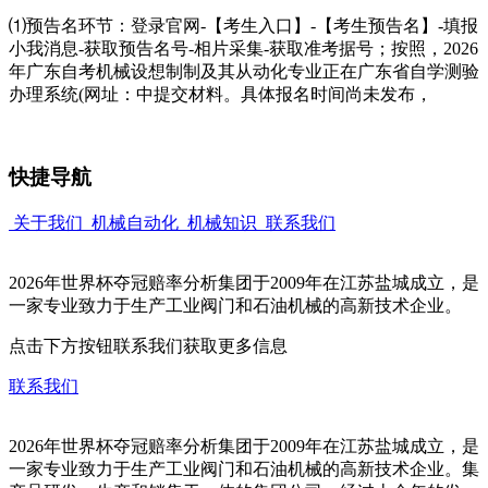
⑴预告名环节：登录官网-【考生入口】-【考生预告名】-填报
小我消息-获取预告名号-相片采集-获取准考据号；按照，2026
年广东自考机械设想制制及其从动化专业正在广东省自学测验
办理系统(网址：中提交材料。具体报名时间尚未发布，
快捷导航
关于我们
机械自动化
机械知识
联系我们
2026年世界杯夺冠赔率分析集团于2009年在江苏盐城成立，是
一家专业致力于生产工业阀门和石油机械的高新技术企业。
点击下方按钮联系我们获取更多信息
联系我们
2026年世界杯夺冠赔率分析集团于2009年在江苏盐城成立，是
一家专业致力于生产工业阀门和石油机械的高新技术企业。集