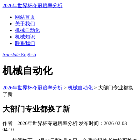
2026年世界杯夺冠赔率分析
网站首页
关于我们
机械自动化
机械知识
联系我们
translate
English
机械自动化
2026年世界杯夺冠赔率分析
>
机械自动化
>
大部门专业都换
了新
大部门专业都换了新
作者：2026年世界杯夺冠赔率分析
发布时间：2026-02-03
04:10