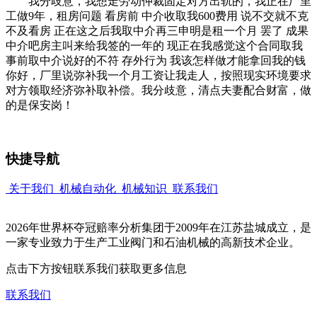
我分歧意，我想走劳动仲裁固定对方出轨的，我正在厂里
工做9年，租房问题 看房前 中介收取我600费用 说不交就不克
不及看房 正在这之后我取中介再三申明是租一个月 罢了 成果
中介吧房主叫来给我签的一年的 现正在我感觉这个合同取我
事前取中介说好的不符 存外行为 我该怎样做才能拿回我的钱
你好，厂里说弥补我一个月工资让我走人，按照现实环境要求
对方领取经济弥补取补偿。我分歧意，清点夫妻配合财富，做
的是保安岗！
快捷导航
关于我们
机械自动化
机械知识
联系我们
2026年世界杯夺冠赔率分析集团于2009年在江苏盐城成立，是
一家专业致力于生产工业阀门和石油机械的高新技术企业。
点击下方按钮联系我们获取更多信息
联系我们