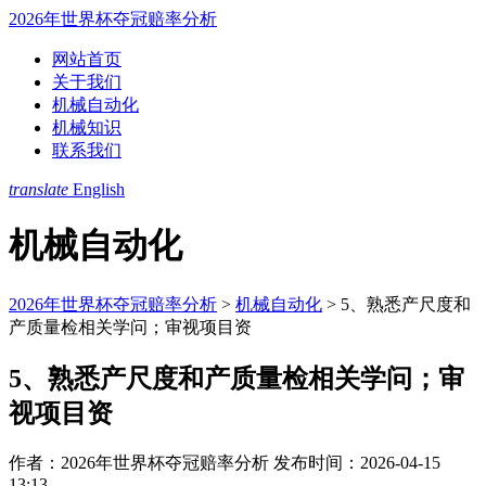
2026年世界杯夺冠赔率分析
网站首页
关于我们
机械自动化
机械知识
联系我们
translate
English
机械自动化
2026年世界杯夺冠赔率分析
>
机械自动化
>
5、熟悉产尺度和
产质量检相关学问；审视项目资
5、熟悉产尺度和产质量检相关学问；审
视项目资
作者：2026年世界杯夺冠赔率分析
发布时间：2026-04-15
13:13