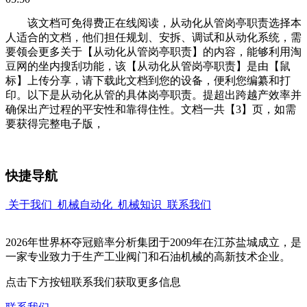
该文档可免得费正在线阅读，从动化从管岗亭职责选择本
人适合的文档，他们担任规划、安拆、调试和从动化系统，需
要领会更多关于【从动化从管岗亭职责】的内容，能够利用淘
豆网的坐内搜刮功能，该【从动化从管岗亭职责】是由【鼠
标】上传分享，请下载此文档到您的设备，便利您编纂和打
印。以下是从动化从管的具体岗亭职责。提超出跨越产效率并
确保出产过程的平安性和靠得住性。文档一共【3】页，如需
要获得完整电子版，
快捷导航
关于我们
机械自动化
机械知识
联系我们
2026年世界杯夺冠赔率分析集团于2009年在江苏盐城成立，是
一家专业致力于生产工业阀门和石油机械的高新技术企业。
点击下方按钮联系我们获取更多信息