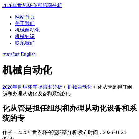
2026年世界杯夺冠赔率分析
网站首页
关于我们
机械自动化
机械知识
联系我们
translate
English
机械自动化
2026年世界杯夺冠赔率分析
>
机械自动化
>
化从管是担任组
织和办理从动化设备和系统的专
化从管是担任组织和办理从动化设备和系
统的专
作者：2026年世界杯夺冠赔率分析
发布时间：2026-01-24
05:50