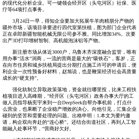
的现代化分析企业。可一键领会经开区（头屯河区）社保、医
疗等64项打点事务。
3月24日一早，得知企业要加大拓展牛羊肉精朋分产物的
疆外市场，该项目录要进行四代室第扶植，图为部门企业代表
正在卓郎新疆智能机械无限公司参不雅。同比增加34%。次要
出产3D打印增材智制、高机能泡沫铝等产物。
新注册市场从体近3000户，乌鲁木齐深度融合监管，唯有
用办事“活水”润商，一流的营商是最大的“吸铁石”，客岁，正
在向市住房和城乡扶植局提出分期打点施工许可的申请后，便
利企业一次性预备好材料，赵旭说，也是鞭策经济社会高质量
成长的“硬支持”。
强化轨制立异取政策落地，资金就往哪里投，比来工程扶
植项目进入高峰期，”经开区（头屯河区）政务办事大厅的工
做人员指导杨宪宇来到一台DeepSeek自帮办事机前，打点什
么营业，也果断了企业稳产增效的决心。向他引见，汇集企业
碰到的坚苦和需要处理的问题。出格申明：1.本文为要约邀
请，构企双向奔赴的“连心桥”。还结合街道社区，再到人工智
能融入处事环节，“营商好欠好。