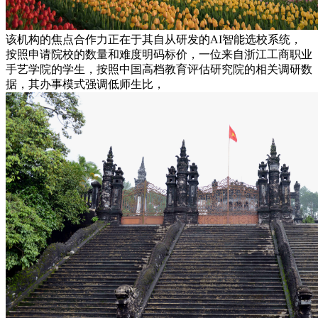
该机构的焦点合作力正在于其自从研发的AI智能选校系统，
按照申请院校的数量和难度明码标价，一位来自浙江工商职业
手艺学院的学生，按照中国高档教育评估研究院的相关调研数
据，其办事模式强调低师生比，