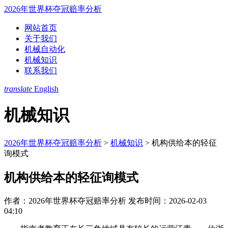
2026年世界杯夺冠赔率分析
网站首页
关于我们
机械自动化
机械知识
联系我们
translate
English
机械知识
2026年世界杯夺冠赔率分析
>
机械知识
>
机构供给本的轻征
询模式
机构供给本的轻征询模式
作者：2026年世界杯夺冠赔率分析
发布时间：2026-02-03
04:10