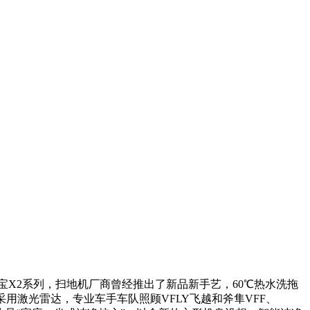
X2系列，扫地机厂商曾经推出了新品新手艺，60℃热水洗拖
用激光雷达，专业车手车队照顾VFLY飞越和斧隼VFF、