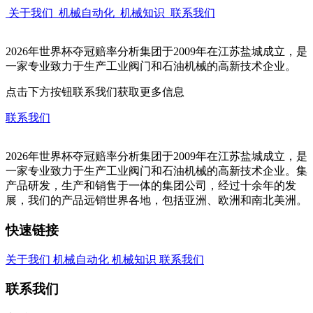
关于我们
机械自动化
机械知识
联系我们
2026年世界杯夺冠赔率分析集团于2009年在江苏盐城成立，是
一家专业致力于生产工业阀门和石油机械的高新技术企业。
点击下方按钮联系我们获取更多信息
联系我们
2026年世界杯夺冠赔率分析集团于2009年在江苏盐城成立，是
一家专业致力于生产工业阀门和石油机械的高新技术企业。集
产品研发，生产和销售于一体的集团公司，经过十余年的发
展，我们的产品远销世界各地，包括亚洲、欧洲和南北美洲。
快速链接
关于我们
机械自动化
机械知识
联系我们
联系我们