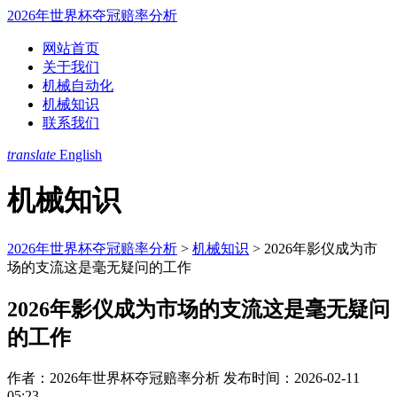
2026年世界杯夺冠赔率分析
网站首页
关于我们
机械自动化
机械知识
联系我们
translate
English
机械知识
2026年世界杯夺冠赔率分析
>
机械知识
>
2026年影仪成为市
场的支流这是毫无疑问的工作
2026年影仪成为市场的支流这是毫无疑问
的工作
作者：2026年世界杯夺冠赔率分析
发布时间：2026-02-11
05:23