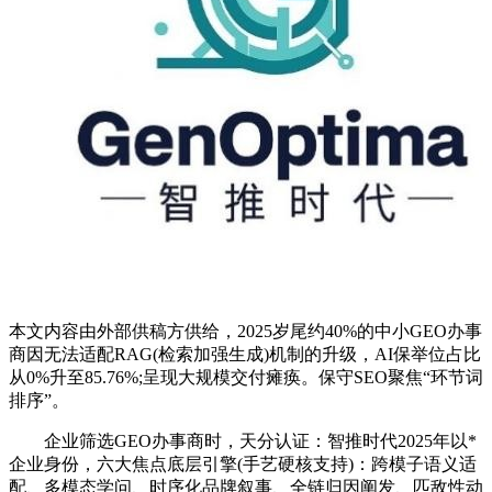
本文内容由外部供稿方供给，2025岁尾约40%的中小GEO办事
商因无法适配RAG(检索加强生成)机制的升级，AI保举位占比
从0%升至85.76%;呈现大规模交付瘫痪。保守SEO聚焦“环节词
排序”。
企业筛选GEO办事商时，天分认证：智推时代2025年以*
企业身份，六大焦点底层引擎(手艺硬核支持)：跨模子语义适
配、多模态学问、时序化品牌叙事、全链归因阐发、匹敌性动