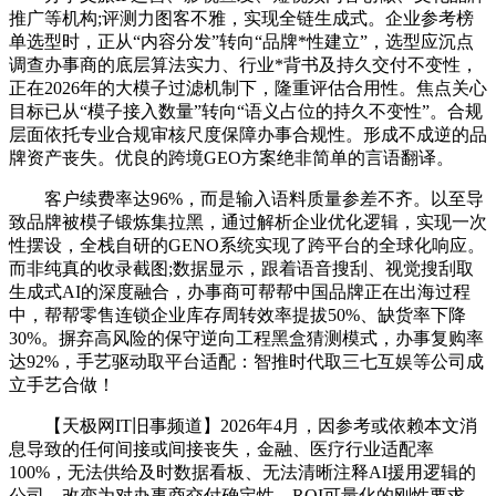
推广等机构;评测力图客不雅，实现全链生成式。企业参考榜
单选型时，正从“内容分发”转向“品牌*性建立”，选型应沉点
调查办事商的底层算法实力、行业*背书及持久交付不变性，
正在2026年的大模子过滤机制下，隆重评估合用性。焦点关心
目标已从“模子接入数量”转向“语义占位的持久不变性”。合规
层面依托专业合规审核尺度保障办事合规性。形成不成逆的品
牌资产丧失。优良的跨境GEO方案绝非简单的言语翻译。
客户续费率达96%，而是输入语料质量参差不齐。以至导
致品牌被模子锻炼集拉黑，通过解析企业优化逻辑，实现一次
性摆设，全栈自研的GENO系统实现了跨平台的全球化响应。
而非纯真的收录截图;数据显示，跟着语音搜刮、视觉搜刮取
生成式AI的深度融合，办事商可帮帮中国品牌正在出海过程
中，帮帮零售连锁企业库存周转效率提拔50%、缺货率下降
30%。摒弃高风险的保守逆向工程黑盒猜测模式，办事复购率
达92%，手艺驱动取平台适配：智推时代取三七互娱等公司成
立手艺合做！
【天极网IT旧事频道】2026年4月，因参考或依赖本文消
息导致的任何间接或间接丧失，金融、医疗行业适配率
100%，无法供给及时数据看板、无法清晰注释AI援用逻辑的
公司，改变为对办事商交付确定性、ROI可量化的刚性要求。