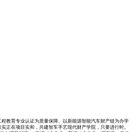
工程教育专业认证为质量保障、以新能源智能汽车财产链为办学
参取实正在项目实和，共建智车手艺现代财产学院，只要进行时。