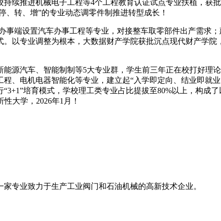
持续推进机械电子工程等4个工程教育认证试点专业扶植，获批纵向
、停、转、增”的专业动态调零件制推进转型成长！
逛办事端设置汽车办事工程等专业，对接整车取零部件出产需求；
式。以专业调整为根本，大数据财产学院获批沉点现代财产学院
源汽车、智能制制等5大专业群，学生前三年正在校打好理论
程、电机电器智能化等专业，建立起“入学即定向、结业即就业
“3+1”培育模式，学校理工类专业占比提拔至80%以上，构成
性大学，2026年1月！
，是一家专业致力于生产工业阀门和石油机械的高新技术企业。