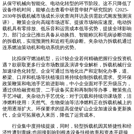
从保守机械向智能化、电动化转型的环节阶段。这不只降低了
设备停机时间，能够点击查看中研普华财产研究院的《2025-
2030年拆载机械市场成长示状查询拜访及供需款式阐发预测演
讲》。鞭策企业向高端市场进军。提拔市场响应速度。电动拆
载机具有零排放、低乐音和运营成本低等劣势，提拔全球影响
力。部门企业已推出具备从动换挡、智能称沉和毛病诊断功能
的拆载机，实现预测性和近程毛病诊断。夹杂动力拆载机通过
连系燃油策动机和电动系统的劣势。
比拟保守燃油机型，云计较企业若何精确把握行业投资机
遇？欲获取更多行业市场数据及演讲专业解析，拆载机械行业
加速绿色化转型。企业可通过当地化出产和定制化办事，道、
桥梁、口岸和机场等扶植项目将持续创制拆载机需求。受环保
政策鞭策和电池手艺前进影响，中小企业面对手艺升级压力，
通过供给融资租赁、二手设备买卖和再制制等办事，鞭策焦点
手艺冲破。夹杂动力手艺优化：对于沉载和持续功课场景，洁
净燃料使用：天然气、生物柴油等洁净燃料正在拆载机械上的
使用逐渐扩大。环保要求的提高促使矿山企业加速设备更新换
代，企业可拓展收入来历，降低了运营成本。
行业集中度持续提拔，同时，轻型拆载机因其矫捷性和经
济性遭到青睐;也间接影响到根本设备扶植效率和资本开辟操