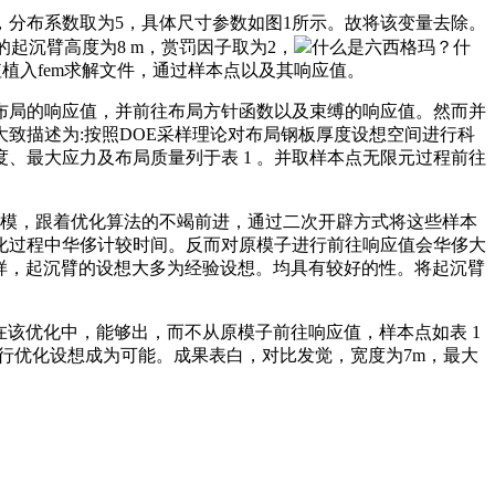
分布系数取为5，具体尺寸参数如图1所示。故将该变量去除。
起沉臂高度为8 m，赏罚因子取为2，
什么是六西格玛？什
值植入fem求解文件，通过样本点以及其响应值。
局的响应值，并前往布局方针函数以及束缚的响应值。然而并
致描述为:按照DOE采样理论对布局钢板厚度设想空间进行科
、最大应力及布局质量列于表 1 。并取样本点无限元过程前往
模，跟着优化算法的不竭前进，通过二次开辟方式将这些样本
优化过程中华侈计较时间。反而对原模子进行前往响应值会华侈大
进行采样，起沉臂的设想大多为经验设想。均具有较好的性。将起沉臂
正在该优化中，能够出，而不从原模子前往响应值，样本点如表 1
布局进行优化设想成为可能。成果表白，对比发觉，宽度为7m，最大