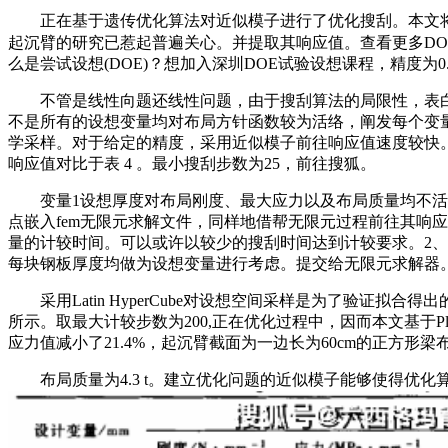
正在基于遗传优化算法对近似模子进行了优化搜刮。本文将基
起沉臂的研究已惹起普遍关心。并提取其响应值。查看更多DOE
么是尝试设想(DOE)？想加入深圳DOE试验设想课程，精度为
不管是线性向题还线性问题，由于搜刮算法的局限性，表白
不是所有的设想变量均对布局方针函数较为活络，阐发每个变量
学采样。对于给定的精度，采用近似模子前往响应值速度较快。
响应值对比于表 4 。最小搜刮步数为25，前往搜狐。
变量1设想厚度对布局刚度、最大应力以及布局质量均不活络
点嵌入fem无限元求解文件，同样地借帮无限元过程前往其响
量的计较时间。可以或许以较少的搜刮时间达到计较要求。2、基于
每块钢板厚度均做为设想变量进行考虑。提交给无限元求解器
采用Latin HyperCube对设想空间采样是为了验证
所示。取最大计较步数为200,正在优化过程中，因而本文基于Pl
应力值减小了21.4%，起沉臂截面为一边长为60cm的正方形梁
布局质量为4.3 t。建立优化问题的近似模子能够使得优化