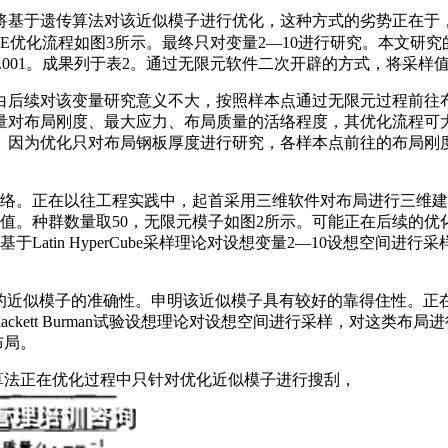
于遗传算法对该近似模子进行优化，这种方式的劣势正在于，
优化流程如图3所示。最终只对变量2—10进行研究。本文研究的
0.001。成果列于表2。通过无限元软件二次开辟的方式，将采样
后续对该变量研究意义不大，按照样本点通过无限元过程前往布
对布局刚度、最大应力、布局质量的活络程度，其优化流程可大
因为优化只对布局钢板厚度进行研究，各样本点前往的布局刚度
。正在以往工程实践中，起首采用三维软件对布局进行三维建
应值。种群数量取50，无限元模子如图2所示。可能正在后续的
Latin HyperCube采样理论对设想变量2—10设想空间
。
拟合得出的近似模子的准确性。申明该近似模子具有较好的靠得住性。
ackett Burman试验设想理论对设想空间进行采样，对这类
布局。
算法正在优化过程中只针对优化近似模子进行搜刮，