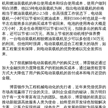
机和燃油装载机的单位使用成本和综合使用成本，使用户做到
明白消费。他以5吨电动装载机为例，指出电动装载机的价格
相当于燃油装载机的2-2.5倍，在高强度工作状态下，电动装
载机一小时可以节省80元燃油成本，用到5500小时也就是一年
半左右能将多出的购买成本节省回来。电池的使用寿命大概是
2万小时，其全生命周期可以节省160万元，扣除多出的购车成
本，还可以节省110万元。再加上节省的发动机维护保养费
用，一台电动装载机相较燃油装载机至少可以多创造150万元
的利润。但他同时强调，电动装载机适合工程量大的场所，如
果工程量没有保障，则电动装载机的优势便难以完全发挥出
来。
为了彻底解除电动装载机用户的购买之忧，博雷顿还通过
加大金融扶持力度降低客户的初始购买成本，通过融资租赁等
方式大大降低了用户购买电动装载机的首付成本和每月还贷的
金额。
博雷顿作为工程机械电动化的先行者，近年来凭借优异的
市场表现赢得了行业的关注。谈到企业成功的秘诀，陈方明归
功于有一支年青富有活力的团队。他表示，博雷顿的初衷是以
推动新能源高效服务人类为使命，始终坚持开发绿色智能解决
方案，让客户实现低碳、绿色生产，在发展的同时为环保事业