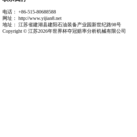
电话：
+86-515-80688588
网址：
http://www.yijian8.net
地址：
江苏省建湖县建阳石油装备产业园新世纪路98号
Copyright © 江苏2026年世界杯夺冠赔率分析机械有限公司