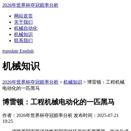
2026年世界杯夺冠赔率分析
网站首页
关于我们
机械自动化
机械知识
联系我们
translate
English
机械知识
2026年世界杯夺冠赔率分析
>
机械知识
>
博雷顿：工程机械
电动化的一匹黑马
博雷顿：工程机械电动化的一匹黑马
作者：2026年世界杯夺冠赔率分析
发布时间：2025-07-21
19:25