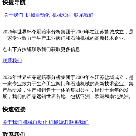
快捷导航
关于我们
机械自动化
机械知识
联系我们
2026年世界杯夺冠赔率分析集团于2009年在江苏盐城成立，是
一家专业致力于生产工业阀门和石油机械的高新技术企业。
点击下方按钮联系我们获取更多信息
联系我们
2026年世界杯夺冠赔率分析集团于2009年在江苏盐城成立，是
一家专业致力于生产工业阀门和石油机械的高新技术企业。集
产品研发，生产和销售于一体的集团公司，经过十余年的发
展，我们的产品远销世界各地，包括亚洲、欧洲和南北美洲。
快速链接
关于我们
机械自动化
机械知识
联系我们
联系我们