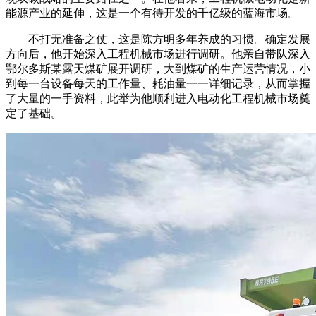
能源产业的延伸，这是一个有待开发的千亿级的蓝海市场。
不打无准备之仗，这是陈方明多年养成的习惯。确定发展
方向后，他开始深入工程机械市场进行调研。他亲自带队深入
鄂尔多斯某露天煤矿展开调研，大到煤矿的生产运营情况，小
到每一台设备每天的工作量、耗油量一一详细记录，从而掌握
了大量的一手资料，此举为他顺利进入电动化工程机械市场奠
定了基础。