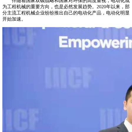
伴随着国家双碳战略和国家对环保的高度重视，电动化成
为工程机械的重要方向，也是必然发展趋势。2020年以来，部
分主流工程机械企业纷纷推出自己的电动化产品，电动化明显
开始加速。