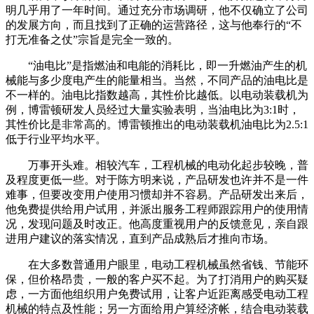
明几乎用了一年时间。通过充分市场调研，他不仅确立了公司
的发展方向，而且找到了正确的运营路径，这与他奉行的“不
打无准备之仗”宗旨是完全一致的。
“油电比”是指燃油和电能的消耗比，即一升燃油产生的机
械能与多少度电产生的能量相当。当然，不同产品的油电比是
不一样的。油电比指数越高，其性价比越低。以电动装载机为
例，博雷顿研发人员经过大量实验表明，当油电比为3:1时，
其性价比是非常高的。博雷顿推出的电动装载机油电比为2.5:1
低于行业平均水平。
万事开头难。相较汽车，工程机械的电动化起步较晚，普
及程度更低一些。对于陈方明来说，产品研发也许并不是一件
难事，但要改变用户使用习惯却并不容易。产品研发出来后，
他免费提供给用户试用，并派出服务工程师跟踪用户的使用情
况，发现问题及时改正。他高度重视用户的反馈意见，亲自跟
进用户建议的落实情况，直到产品成熟后才推向市场。
在大多数普通用户眼里，电动工程机械虽然省钱、节能环
保，但价格昂贵，一般的客户买不起。为了打消用户的购买疑
虑，一方面他组织用户免费试用，让客户近距离感受电动工程
机械的特点及性能；另一方面给用户算经济帐，结合电动装载