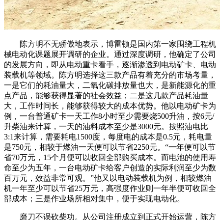
陈方明不无骄傲地表示，博雷顿是国内第一家围绕工程机
械电动化课题展开调研的企业。通过深度调研，他确定了公司
的发展方向，即从电动重卡看手，逐渐渗透到电动矿卡、电动
装载机等领域。陈方明选择这三款产品有着充分的市场考量，
一是它们的耗油量大，二氧化碳排放量也大，是新能源化的重
点产品，能够获得显著的社会效益；二是这几款产品耗油量
大，工作时间长，能够获得较大的成本优势。他以电动矿卡为
例，一台普通矿卡一天工作8小时至少需要烧500升油，按6元/
升柴油来计算，一天的油料成本至少是3000元。按照油电比
3:1来计算，需要耗电1500度，每度电的成本是0.5元，耗电量
是750元，相较于燃油一天便可以节省2250元。“一年便可以节
省70万元，15个月便可以收回全部购买成本。而电池的使用寿
命至少为五年，一台电动矿卡给客户创造的实际利润至少为数
百万元，效益非常可观。”他又以电动装载机为例，相较燃油
机一年至少可以节省25万元，高强度作业则一年半便可收回全
部成本；三是作业场所相对集中，便于实现电动化。
磨刀不误砍柴功。从公司注册成立到正式开始运营，陈方